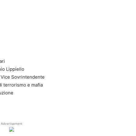
ari
nio Lippiello
r Vice Sovrintendente
 di terrorismo e mafia
ruzione
Advertisement