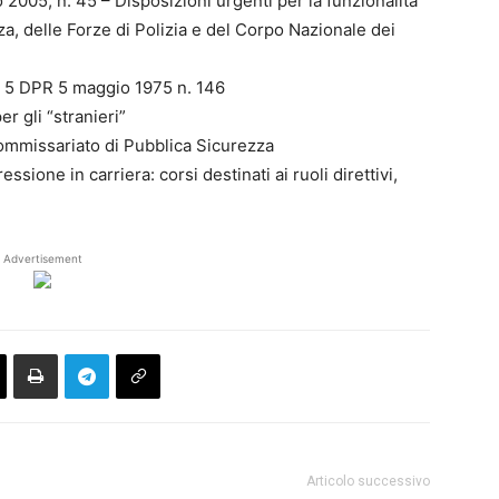
 2005, n. 45 – Disposizioni urgenti per la funzionalità
a, delle Forze di Polizia e del Corpo Nazionale dei
. 5 DPR 5 maggio 1975 n. 146
r gli “stranieri”
Commissariato di Pubblica Sicurezza
ssione in carriera: corsi destinati ai ruoli direttivi,
Advertisement
Articolo successivo