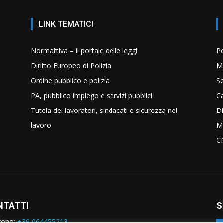
LINK TEMATICI
Normattiva – il portale delle leggi
Po
Diritto Europeo di Polizia
Mi
Ordine pubblico e polizia
Se
PA, pubblico impiego e servizi pubblici
C
Tutela dei lavoratori, sindacati e sicurezza nel
Di
lavoro
Mi
C
NTATTI
S
fono:
+39 064455213