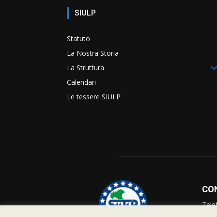
SIULP
Statuto
La Nostra Storia
La Struttura
Calendari
Le tessere SIULP
CO
Tele
Info