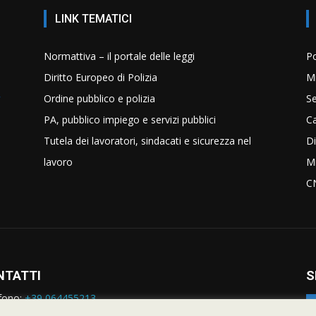
LINK TEMATICI
Normattiva – il portale delle leggi
Po
Diritto Europeo di Polizia
Mi
Ordine pubblico e polizia
Se
PA, pubblico impiego e servizi pubblici
C
Tutela dei lavoratori, sindacati e sicurezza nel
Di
lavoro
Mi
C
NTATTI
S
fono:
+39 064455213
rmazioni:
nazionale@siulp.it