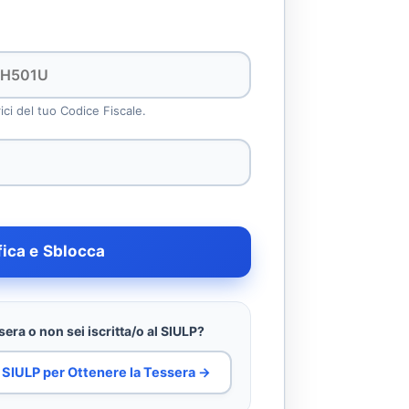
rici del tuo Codice Fiscale.
fica e Sblocca
era o non sei iscritta/o al SIULP?
al SIULP per Ottenere la Tessera →