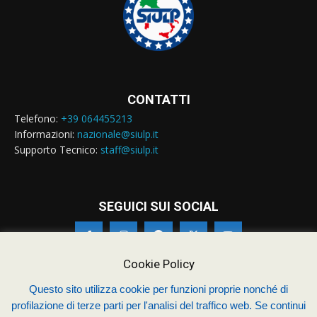
CONTATTI
Telefono:
+39 064455213
Informazioni:
nazionale@siulp.it
Supporto Tecnico:
staff@siulp.it
SEGUICI SUI SOCIAL
Cookie Policy
Questo sito utilizza cookie per funzioni proprie nonché di
profilazione di terze parti per l'analisi del traffico web. Se continui
© Siulp 2026 - C.F.97014000588 - Realizzato da
studio4s.com