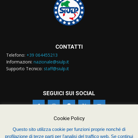
CONTATTI
Telefono:
+39 064455213
Informazioni:
nazionale@siulp.it
Supporto Tecnico:
staff@siulp.it
SEGUICI SUI SOCIAL
Cookie Policy
Questo sito utilizza cookie per funzioni proprie nonché di
profilazione di terze parti per l'analisi del traffico web. Se continui
© Siulp 2026 - C.F.97014000588 - Realizzato da
studio4s.com