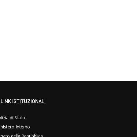
LINK ISTITUZIONALI
lizia di Stato
nistero Interno
nato della Repubblica