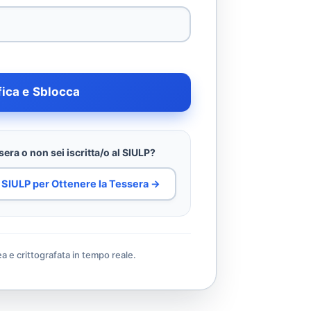
fica e Sblocca
era o non sei iscritta/o al SIULP?
al SIULP per Ottenere la Tessera →
ea e crittografata in tempo reale.