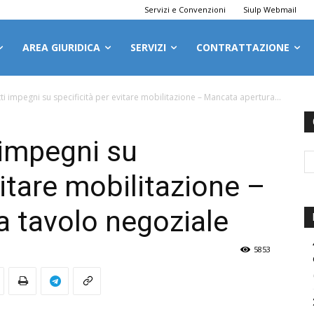
Servizi e Convenzioni
Siulp Webmail
AREA GIURIDICA
SERVIZI
CONTRATTAZIONE
i impegni su specificità per evitare mobilitazione – Mancata apertura...
 impegni su
vitare mobilitazione –
 tavolo negoziale
5853