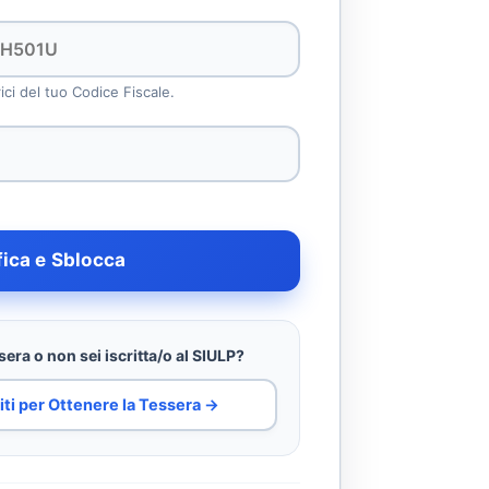
rici del tuo Codice Fiscale.
fica e Sblocca
era o non sei iscritta/o al SIULP?
iti per Ottenere la Tessera →