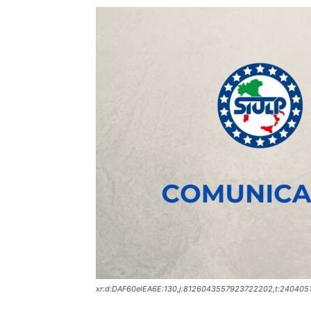
xr:d:DAF60eIEA6E:130,j:8126043557923722202,t:240405