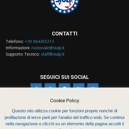
CONTATTI
Telefono:
+39 064455213
Informazioni:
nazionale@siulp.it
Supporto Tecnico:
staff@siulp.it
SEGUICI SUI SOCIAL
Cookie Policy
Questo sito utilizza cookie per funzioni proprie nonché di
© Siulp 2026 - C.F.97014000588 - Realizzato da
studio4s.com
profilazione di terze parti per l'analisi del traffico web. Se continui
nella navigazione o clicchi su un elemento della pagina accetti il
Sindacato Italiano Unitario dei Lavoratori della Polizia