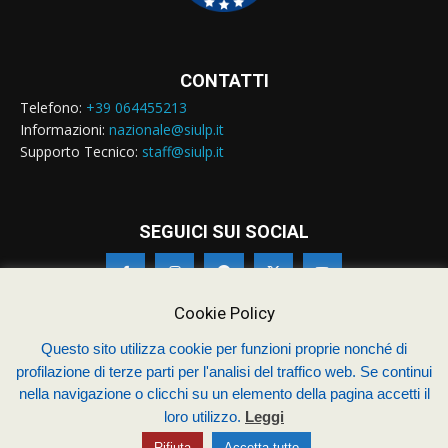
CONTATTI
Telefono:
+39 064455213
Informazioni:
nazionale@siulp.it
Supporto Tecnico:
staff@siulp.it
SEGUICI SUI SOCIAL
Cookie Policy
Questo sito utilizza cookie per funzioni proprie nonché di
© Siulp 2026 - C.F.97014000588 - Realizzato da
studio4s.com
profilazione di terze parti per l'analisi del traffico web. Se continui
nella navigazione o clicchi su un elemento della pagina accetti il
Sindacato Italiano Unitario dei Lavoratori della Polizia
loro utilizzo.
Leggi
Chi siamo – Statuto
Termini & Condizioni
Contatti
Rifiuta
Accetta tutto