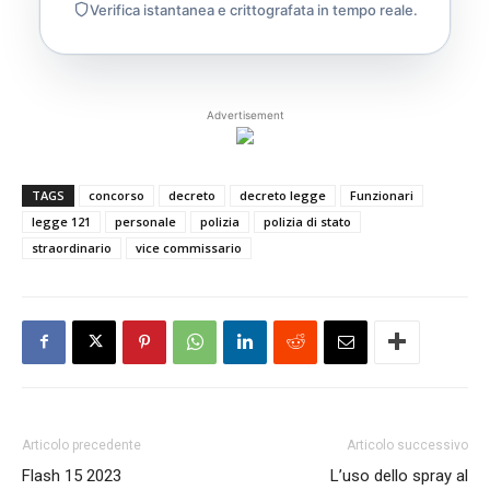
Verifica istantanea e crittografata in tempo reale.
Advertisement
TAGS
concorso
decreto
decreto legge
Funzionari
legge 121
personale
polizia
polizia di stato
straordinario
vice commissario
Articolo precedente
Articolo successivo
Flash 15 2023
L’uso dello spray al