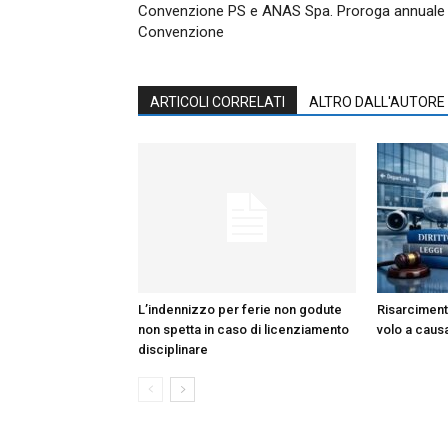
Convenzione PS e ANAS Spa. Proroga annuale
Convenzione
ARTICOLI CORRELATI
ALTRO DALL'AUTORE
L’indennizzo per ferie non godute
Risarciment
non spetta in caso di licenziamento
volo a caus
disciplinare