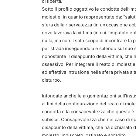
di libertà.”
Sotto il profilo oggettivo le condotte dell’i
molestie, in quanto rappresentate da: “saluti
sfera della riservatezza (in un’occasione abb
dove lavorava la vittima (in cui l’imputato 
nulla, ma con il solo scopo di incontrare la
per strada inseguendola e salendo sul suo st
nonostante il disappunto della vittima, che
ossessivo. Per integrare il reato di molestie,
ed effettiva intrusione nella sfera privata al
disturbo.
Infondate anche le argomentazioni sull’insu
ai fini della configurazione del reato di mole
condotta e la consapevolezza che questa è i
subisce. Consapevolezza che nel caso di spe
disappunto della vittima, che ha dichiarato
molesto, indiscreto, ostinato e sgradito.