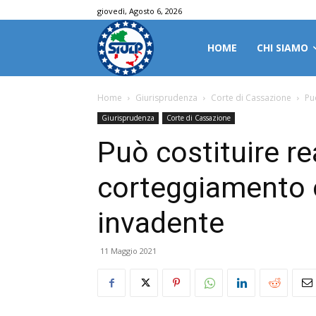
giovedì, Agosto 6, 2026
HOME
CHI SIAMO
Home
Giurisprudenza
Corte di Cassazione
Pu
Giurisprudenza
Corte di Cassazione
Può costituire rea
corteggiamento 
invadente
11 Maggio 2021