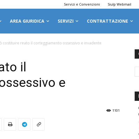
Servizi e Convenzioni
Siulp Webmail
AREA GIURIDICA
SERVIZI
CONTRATTAZIONE
ò costituire reato il corteggiamento ossessivo e invadente
to il
ossessivo e
1101