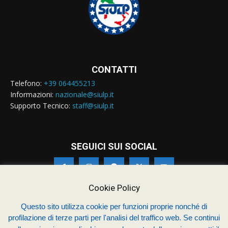
CONTATTI
Telefono:
+39 064455213
Informazioni:
nazionale@siulp.it
Supporto Tecnico:
staff@siulp.it
SEGUICI SUI SOCIAL
Cookie Policy
Questo sito utilizza cookie per funzioni proprie nonché di
profilazione di terze parti per l'analisi del traffico web. Se continui
© Siulp 2026 - C.F.97014000588 - Realizzato da
studio4s.com