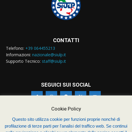
CONTATTI
Telefono:
+39 064455213
Informazioni:
nazionale@siulp.it
Supporto Tecnico:
staff@siulp.it
SEGUICI SUI SOCIAL
Cookie Policy
Questo sito utilizza cookie per funzioni proprie nonché di
profilazione di terze parti per l'analisi del traffico web. Se continui
© Siulp 2026 - C.F.97014000588 - Realizzato da
studio4s.com