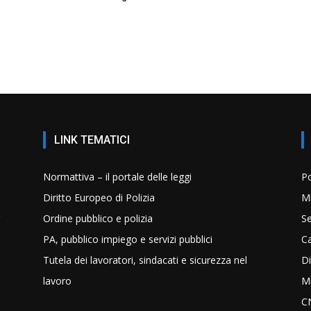
LINK TEMATICI
Normattiva – il portale delle leggi
Po
Diritto Europeo di Polizia
Mi
Ordine pubblico e polizia
Se
PA, pubblico impiego e servizi pubblici
C
Tutela dei lavoratori, sindacati e sicurezza nel
Di
lavoro
Mi
C