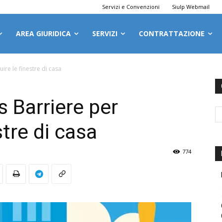
Servizi e Convenzioni
Siulp Webmail
AREA GIURIDICA
SERVIZI
CONTRATTAZIONE
uire le finestre di casa
s Barriere per
stre di casa
774