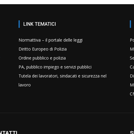
LINK TEMATICI
Normattiva – il portale delle leggi
Po
Diritto Europeo di Polizia
Mi
Ordine pubblico e polizia
Se
PA, pubblico impiego e servizi pubblici
C
Tutela dei lavoratori, sindacati e sicurezza nel
Di
lavoro
Mi
C
NTATTI
S