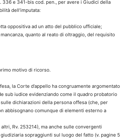
t. 336 e 341-bis cod. pen., per avere i Giudici della
lità dell’imputata:
ta oppositiva ad un atto del pubblico ufficiale;
 la mancanza, quanto al reato di oltraggio, del requisito
 primo motivo di ricorso.
 difesa, la Corte d’appello ha congruamente argomentato
ende sub iudice evidenziando come il quadro probatorio
 sulle dichiarazioni della persona offesa (che, per
o, non abbisognano comunque di elementi esterno a
d altri, Rv. 253214), ma anche sulle convergenti
a giudiziaria sopraggiunti sul luogo del fatto (v. pagine 5