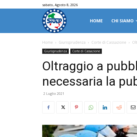
sabato, Agosto 8, 2026
HOME
CHI SIAMO
Home
Giurisprudenza
Corte di Cassazione
Ol
Giurisprudenza
Corte di Cassazione
Oltraggio a pubbli
necessaria la pub
2 Luglio 2021