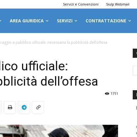
Servizi e Convenzioni
Siulp Webmail
AREA GIURIDICA
SERVIZI
CONTRATTAZIONE
traggio a pubblico ufficiale: necessaria la pubblicità dell’offesa
co ufficiale:
blicità dell’offesa
1711