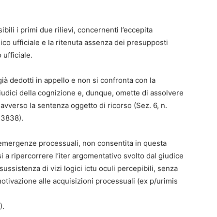
li i primi due rilievi, concernenti l’eccepita
co ufficiale e la ritenuta assenza dei presupposti
 ufficiale.
 già dedotti in appello e non si confronta con la
iudici della cognizione e, dunque, omette di assolvere
 avverso la sentenza oggetto di ricorso (Sez. 6, n.
43838).
le emergenze processuali, non consentita in questa
si a ripercorrere l’iter argomentativo svolto dal giudice
sussistenza di vizi logici ictu oculi percepibili, senza
motivazione alle acquisizioni processuali (ex p/urimis
).