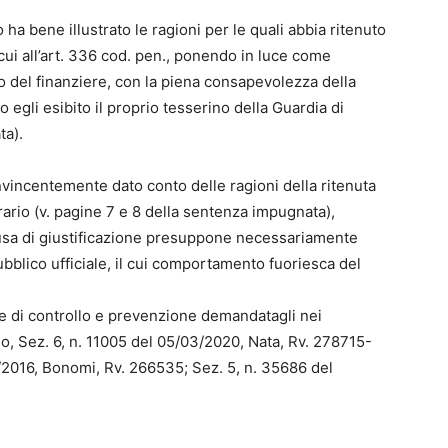
 ha bene illustrato le ragioni per le quali abbia ritenuto
i cui all’art. 336 cod. pen., ponendo in luce come
cio del finanziere, con la piena consapevolezza della
o egli esibito il proprio tesserino della Guardia di
ta).
convincentemente dato conto delle ragioni della ritenuta
rario (v. pagine 7 e 8 della sentenza impugnata),
ausa di giustificazione presuppone necessariamente
ubblico ufficiale, il cui comportamento fuoriesca del
ne di controllo e prevenzione demandatagli nei
imo, Sez. 6, n. 11005 del 05/03/2020, Nata, Rv. 278715-
3/2016, Bonomi, Rv. 266535; Sez. 5, n. 35686 del