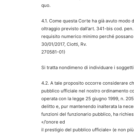
quo.
4.1. Come questa Corte ha già avuto modo di a
oltraggio previsto dall’art. 341-bis cod. pe
requisito numerico minimo perché possano r
30/01/2017, Ciotti, Rv.
270581-01)
Si tratta nondimeno di individuare i sogget
4.2. A tale proposito occorre considerare che
pubblico ufficiale nel nostro ordinamento co
operata con la legge 25 giugno 1999, n. 205),
delitto e, pur mantenendo inalterata la neces
funzioni del funzionario pubblico, ha richie
«/’onore ed
il prestigio del pubblico ufficiale» (e non più