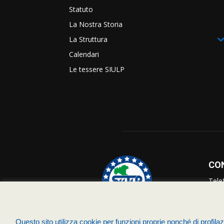
Statuto
La Nostra Storia
La Struttura
Calendari
Le tessere SIULP
CO
Tele
Info
Supp
Questo sito utilizza cookie per funzioni proprie nonché di profilazi