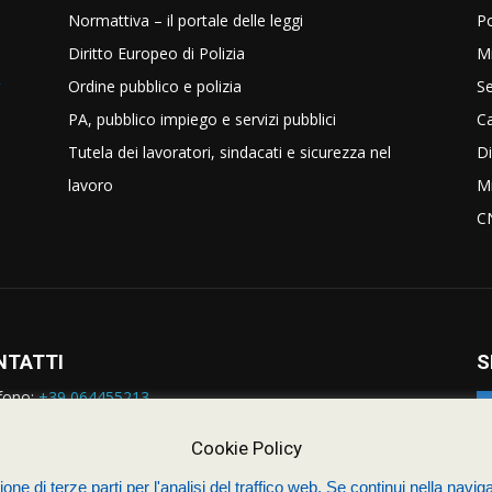
Normattiva – il portale delle leggi
Po
Diritto Europeo di Polizia
Mi
Ordine pubblico e polizia
Se
PA, pubblico impiego e servizi pubblici
C
Tutela dei lavoratori, sindacati e sicurezza nel
Di
lavoro
Mi
C
NTATTI
S
fono:
+39 064455213
rmazioni:
nazionale@siulp.it
orto Tecnico:
staff@siulp.it
Cookie Policy
one di terze parti per l'analisi del traffico web. Se continui nella naviga