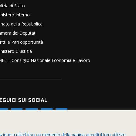
lizia di Stato
nistero Interno
nato della Repubblica
amera dei Deputati
ritti e Pari opportunità
nistero Giustizia
NEL – Consiglio Nazionale Economia e Lavoro
EGUICI SUI SOCIAL
zione o clicchi su un elemento della pagina accetti il loro utilizzo.