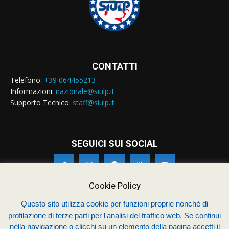
CONTATTI
Telefono:
+39 064455213
Informazioni:
nazionale@siulp.it
Supporto Tecnico:
staff@siulp.it
SEGUICI SUI SOCIAL
Cookie Policy
Questo sito utilizza cookie per funzioni proprie nonché di
© Siulp 2026 - C.F.97014000588 - Realizzato da
studio4s.com
profilazione di terze parti per l'analisi del traffico web. Se continui
nella navigazione o clicchi su un elemento della pagina accetti il