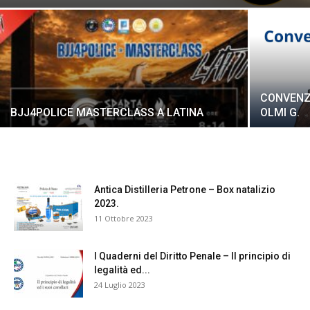
CONVENZI
BJJ4POLICE MASTERCLASS A LATINA
OLMI G.
Antica Distilleria Petrone – Box natalizio
2023.
11 Ottobre 2023
I Quaderni del Diritto Penale – Il principio di
legalità ed...
24 Luglio 2023