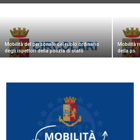
Mobilità del personale del ruolo ordinario
Mobilità 
degli ispettori della polizia di stato
della ps