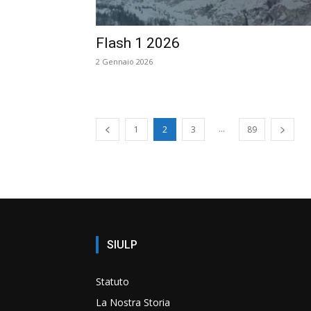
Flash 1 2026
2 Gennaio 2026
...
1
2
3
89
SIULP
Statuto
La Nostra Storia