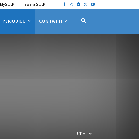
MySIULP
Tessera SIULP
PERIODICO
CONTATTI
ULTIMI