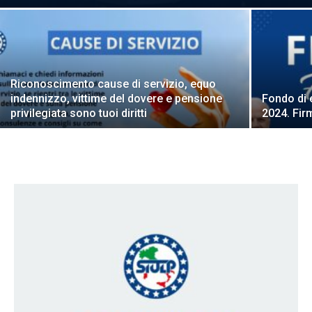
Riconoscimento cause di servizio, equo
indennizzo, vittime del dovere e pensione
Fondo di e
privilegiata sono tuoi diritti
2024. Fir