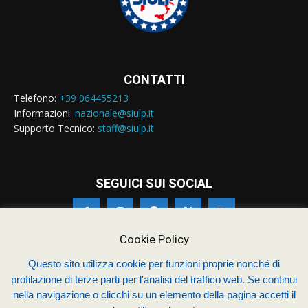
CONTATTI
Telefono:
+39 064455213
Informazioni:
nazionale@siulp.it
Supporto Tecnico:
staff@siulp.it
SEGUICI SUI SOCIAL
Cookie Policy
Questo sito utilizza cookie per funzioni proprie nonché di
profilazione di terze parti per l'analisi del traffico web. Se continui
© Siulp 2026 - C.F.97014000588 - Realizzato da
studio4s.com
nella navigazione o clicchi su un elemento della pagina accetti il
Sindacato Italiano Unitario dei Lavoratori della Polizia