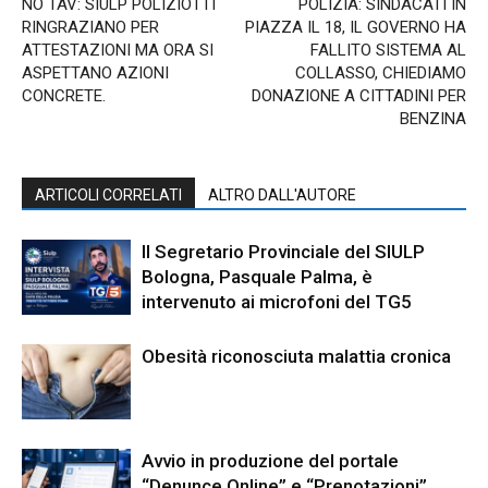
NO TAV: SIULP POLIZIOTTI
POLIZIA: SINDACATI IN
RINGRAZIANO PER
PIAZZA IL 18, IL GOVERNO HA
ATTESTAZIONI MA ORA SI
FALLITO SISTEMA AL
ASPETTANO AZIONI
COLLASSO, CHIEDIAMO
CONCRETE.
DONAZIONE A CITTADINI PER
BENZINA
ARTICOLI CORRELATI
ALTRO DALL'AUTORE
Il Segretario Provinciale del SIULP
Bologna, Pasquale Palma, è
intervenuto ai microfoni del TG5
Obesità riconosciuta malattia cronica
Avvio in produzione del portale
“Denunce Online” e “Prenotazioni”.