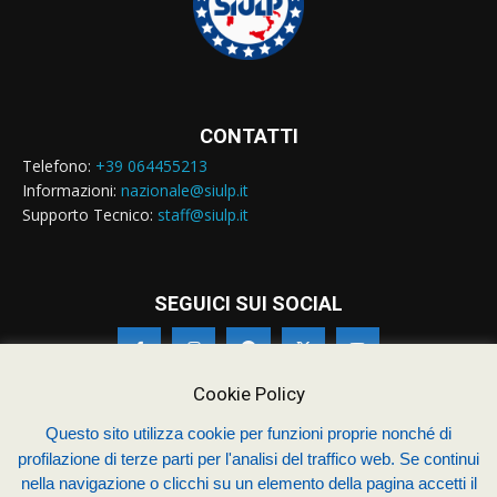
CONTATTI
Telefono:
+39 064455213
Informazioni:
nazionale@siulp.it
Supporto Tecnico:
staff@siulp.it
SEGUICI SUI SOCIAL
Cookie Policy
Questo sito utilizza cookie per funzioni proprie nonché di
profilazione di terze parti per l'analisi del traffico web. Se continui
© Siulp 2026 - C.F.97014000588 - Realizzato da
studio4s.com
nella navigazione o clicchi su un elemento della pagina accetti il