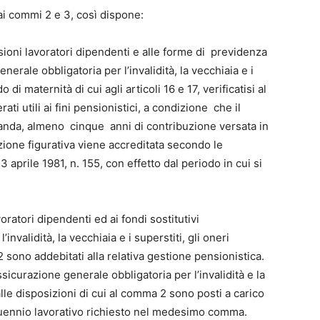
 ai commi 2 e 3, così dispone:
ensioni lavoratori dipendenti e alle forme di previdenza
nerale obbligatoria per l’invalidità, la vecchiaia e i
di maternità di cui agli articoli 16 e 17, verificatisi al
ati utili ai fini pensionistici, a condizione che il
omanda, almeno cinque anni di contribuzione versata in
zione figurativa viene accreditata secondo le
23 aprile 1981, n. 155, con effetto dal periodo in cui si
voratori dipendenti ed ai fondi sostitutivi
invalidità, la vecchiaia e i superstiti, gli oneri
2 sono addebitati alla relativa gestione pensionistica.
’assicurazione generale obbligatoria per l’invalidità e la
dalle disposizioni di cui al comma 2 sono posti a carico
quennio lavorativo richiesto nel medesimo comma.