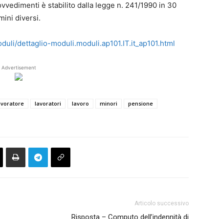
ovvedimenti è stabilito dalla legge n. 241/1990 in 30
mini diversi.
oduli/dettaglio-moduli.moduli.ap101.IT.it_ap101.html
Advertisement
avoratore
lavoratori
lavoro
minori
pensione
Articolo successivo
Risposta – Computo dell’indennità di