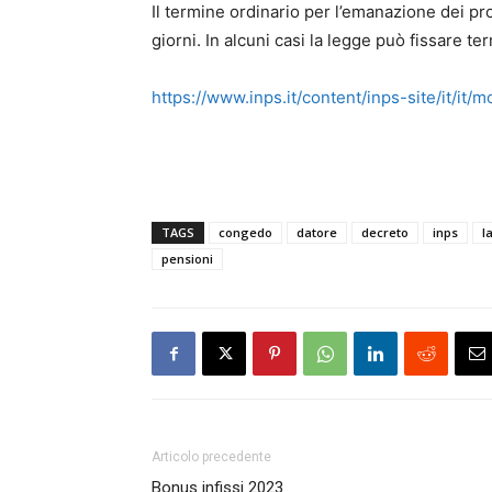
Il termine ordinario per l’emanazione dei pr
giorni. In alcuni casi la legge può fissare ter
https://www.inps.it/content/inps-site/it/it/m
TAGS
congedo
datore
decreto
inps
l
pensioni
Articolo precedente
Bonus infissi 2023