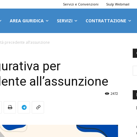
Servizi e Convenzioni
Siulp Webmail
AREA GIURIDICA
SERVIZI
CONTRATTAZIONE
ità precedente all’assunzione
urativa per
ente all’assunzione
2472