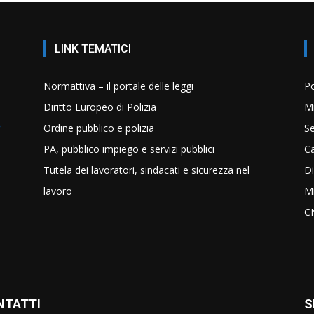
LINK TEMATICI
Normattiva – il portale delle leggi
Po
Diritto Europeo di Polizia
Mi
Ordine pubblico e polizia
Se
PA, pubblico impiego e servizi pubblici
C
Tutela dei lavoratori, sindacati e sicurezza nel
Di
lavoro
Mi
C
NTATTI
S