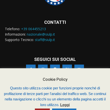
CONTATTI
Telefono:
+39 064455213
Informazioni:
nazionale@siulp.it
Supporto Tecnico:
staff@siulp.it
SEGUICI SUI SOCIAL
Cookie Policy
Questo sito utilizza cookie per funzioni proprie nonché di
© Siulp 2026 - C.F.97014000588 - Realizzato da
studio4s.com
profilazione di terze parti per l'analisi del traffico web. Se continui
nella navigazione o clicchi su un elemento della pagina accetti il
Sindacato Italiano Unitario dei Lavoratori della Polizia
loro utilizzo.
Leggi
Chi siamo – Statuto
Termini & Condizioni
Contatti