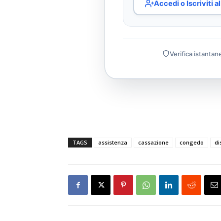
Accedi o Iscriviti 
Verifica istantan
TAGS
assistenza
cassazione
congedo
di