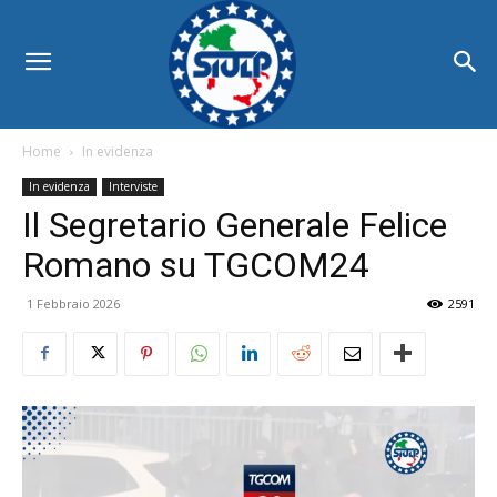
Home
In evidenza
In evidenza
Interviste
Il Segretario Generale Felice
Romano su TGCOM24
1 Febbraio 2026
2591