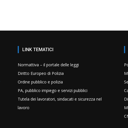
LINK TEMATICI
Normattiva – il portale delle leggi
Po
Diritto Europeo di Polizia
Mi
Ordine pubblico e polizia
Se
PA, pubblico impiego e servizi pubblici
C
Tutela dei lavoratori, sindacati e sicurezza nel
Di
lavoro
Mi
C