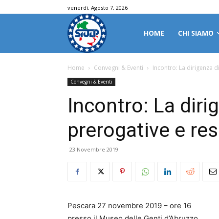
venerdì, Agosto 7, 2026
HOME
CHI SIAMO
Home
Convegni & Eventi
Incontro: La dirigenza d
Convegni & Eventi
Incontro: La dirig
prerogative e re
23 Novembre 2019
Pescara 27 novembre 2019 – ore 16
presso il Museo delle Genti d’Abruzzo