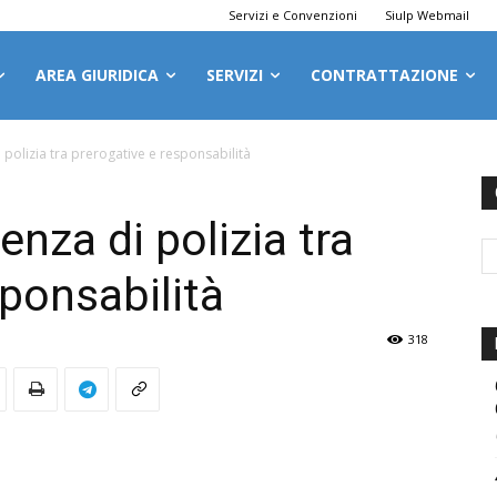
Servizi e Convenzioni
Siulp Webmail
AREA GIURIDICA
SERVIZI
CONTRATTAZIONE
i polizia tra prerogative e responsabilità
enza di polizia tra
sponsabilità
318