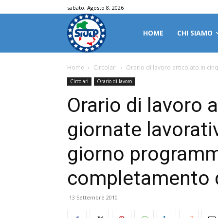
sabato, Agosto 8, 2026
HOME
CHI SIAMO
Home
Circolari
Orario di lavoro articolato in cin
Circolari
Orario di lavoro
Orario di lavoro 
giornate lavorat
giorno programma
completamento de
13 Settembre 2010