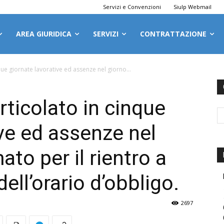
Servizi e Convenzioni
Siulp Webmail
AREA GIURIDICA
SERVIZI
CONTRATTAZIONE
que giornate lavorative ed assenze nel giorno...
articolato in cinque
ive ed assenze nel
to per il rientro a
ll’orario d’obbligo.
2697