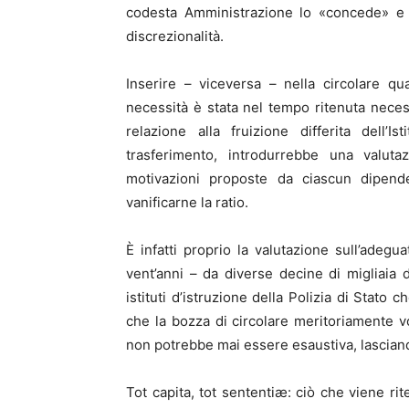
codesta Amministrazione lo «concede» e 
discrezionalità.
Inserire – viceversa – nella circolare qu
necessità è stata nel tempo ritenuta nece
relazione alla fruizione differita dell’
trasferimento, introdurrebbe una valuta
motivazioni proposte da ciascun dipende
vanificarne la ratio.
È infatti proprio la valutazione sull’adeg
vent’anni – da diverse decine di migliaia di
istituti d’istruzione della Polizia di Stato c
che la bozza di circolare meritoriamente v
non potrebbe mai essere esaustiva, lasciando
Tot capita, tot sententiæ: ciò che viene r