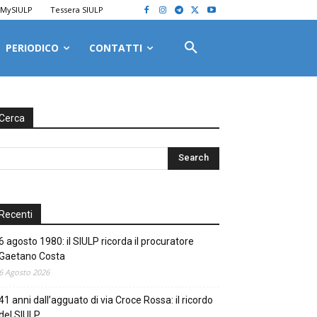
MySIULP
Tessera SIULP
PERIODICO
CONTATTI
Cerca
Recenti
6 agosto 1980: il SIULP ricorda il procuratore
Gaetano Costa
6 Agosto 2026
41 anni dall’agguato di via Croce Rossa: il ricordo
del SIULP