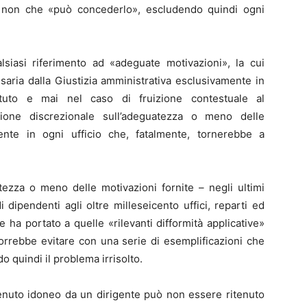
non che «può concederlo», escludendo quindi ogni
alsiasi riferimento ad «adeguate motivazioni», la cui
ssaria dalla Giustizia amministrativa esclusivamente in
Istituto e mai nel caso di fruizione contestuale al
zione discrezionale sull’adeguatezza o meno delle
nte in ogni ufficio che, fatalmente, tornerebbe a
uatezza o meno delle motivazioni fornite – negli ultimi
 dipendenti agli oltre milleseicento uffici, reparti ed
he ha portato a quelle «rilevanti difformità applicative»
orrebbe evitare con una serie di esemplificazioni che
 quindi il problema irrisolto.
itenuto idoneo da un dirigente può non essere ritenuto