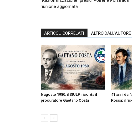
“Razionalizzazione” presidi Polfer e Polstrada:
riunione aggiornata
ARTICOLI CORRELATI
ALTRO DALL'AUTORE
6 agosto 1980: il SIULP ricorda il
41 anni dall
procuratore Gaetano Costa
Rossa: il ri