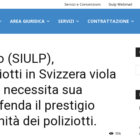
Servizi e Convenzioni
Siulp Webmail
AREA GIURIDICA
SERVIZI
CONTRATTAZIONE
 (SIULP),
otti in Svizzera viola
e necessita sua
fenda il prestigio
nità dei poliziotti.
106