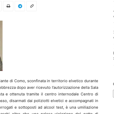
olante di Como, sconfinata in territorio elvetico durante
ebbrezza dopo aver ricevuto l’autorizzazione della Sala
sta e ottenuta tramite il centro internodale Centro di
so, disarmati dai poliziotti elvetici e accompagnati in
rogati e sottoposti ad alcool test, è una umiliazione
omaschi oltre che una palesa violazione del patto di