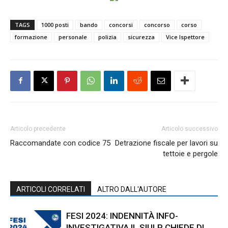
TAGS
1000 posti
bando
concorsi
concorso
corso
formazione
personale
polizia
sicurezza
Vice Ispettore
Articolo precedente
Articolo successivo
Raccomandate con codice 75
Detrazione fiscale per lavori su
tettoie e pergole
ARTICOLI CORRELATI
ALTRO DALL'AUTORE
FESI 2024: INDENNITÀ INFO-
INVESTIGATIVA IL SIULP CHIEDE DI