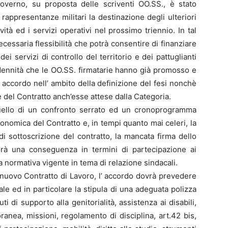
overno, su proposta delle scriventi OO.SS., è stato
rappresentanze militari la destinazione degli ulteriori
vità ed i servizi operativi nel prossimo triennio. In tal
cessaria flessibilità che potrà consentire di finanziare
i servizi di controllo del territorio e dei pattuglianti
dennità che le OO.SS. firmatarie hanno già promosso e
 accordo nell’ ambito della definizione del fesi nonchè
 del Contratto anch’esse attese dalla Categoria.
uello di un confronto serrato ed un cronoprogramma
onomica del Contratto e, in tempi quanto mai celeri, la
i sottoscrizione del contratto, la mancata firma dello
à una conseguenza in termini di partecipazione ai
 normativa vigente in tema di relazione sindacali.
nuovo Contratto di Lavoro, l’ accordo dovrà prevedere
ale ed in particolare la stipula di una adeguata polizza
uti di supporto alla genitorialità, assistenza ai disabili,
anea, missioni, regolamento di disciplina, art.42 bis,