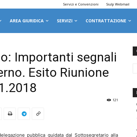
Servizi e Convenzioni
Siulp Webmail
AREA GIURIDICA
SERVIZI
CONTRATTAZIONE
o: Importanti segnali
erno. Esito Riunione
01.2018
121
 delegazione pubblica guidata dal Sottosegretario alla