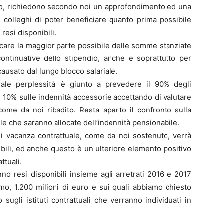
rto, richiedono secondo noi un approfondimento ed una
i colleghi di poter beneficiare quanto prima possibile
 resi disponibili.
ocare la maggior parte possibile delle somme stanziate
continuative dello stipendio, anche e soprattutto per
 causato dal lungo blocco salariale.
ale perplessità, è giunto a prevedere il 90% degli
l 10% sulle indennità accessorie accettando di valutare
 come da noi ribadito. Resta aperto il confronto sulla
le che saranno allocate dell’indennità pensionabile.
di vacanza contrattuale, come da noi sostenuto, verrà
bili, ed anche questo è un ulteriore elemento positivo
ttuali.
nno resi disponibili insieme agli arretrati 2016 e 2017
iamo, 1.200 milioni di euro e sui quali abbiamo chiesto
 sugli istituti contrattuali che verranno individuati in