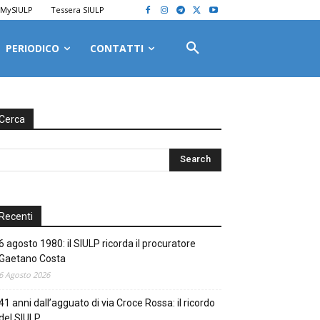
MySIULP
Tessera SIULP
PERIODICO
CONTATTI
Cerca
Recenti
6 agosto 1980: il SIULP ricorda il procuratore
Gaetano Costa
6 Agosto 2026
41 anni dall’agguato di via Croce Rossa: il ricordo
del SIULP