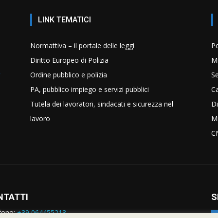
LINK TEMATICI
Normattiva – il portale delle leggi
Po
Diritto Europeo di Polizia
Mi
Ordine pubblico e polizia
Se
PA, pubblico impiego e servizi pubblici
C
Tutela dei lavoratori, sindacati e sicurezza nel
Di
lavoro
Mi
C
NTATTI
S
fono:
+39 064455213