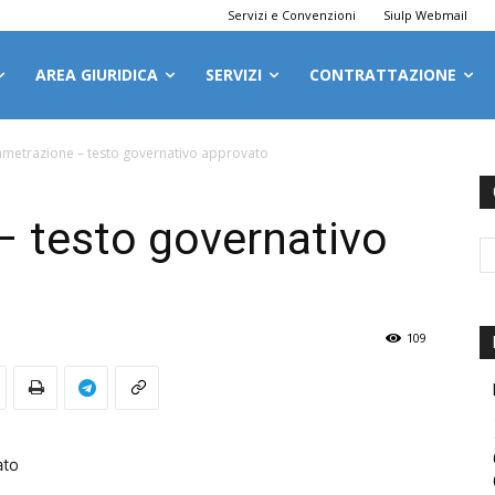
Servizi e Convenzioni
Siulp Webmail
AREA GIURIDICA
SERVIZI
CONTRATTAZIONE
ametrazione – testo governativo approvato
– testo governativo
109
ato