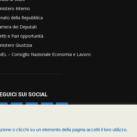
nistero Interno
nato della Repubblica
amera dei Deputati
ritti e Pari opportunità
nistero Giustizia
NEL – Consiglio Nazionale Economia e Lavoro
EGUICI SUI SOCIAL
zione o clicchi su un elemento della pagina accetti il loro utilizzo.