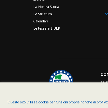
La Nostra Storia
La Struttura
Calendari
Le tessere SIULP
CO
Tele
Info
Supp
Questo sito utilizza cookie per funzioni proprie nonché di profilazi