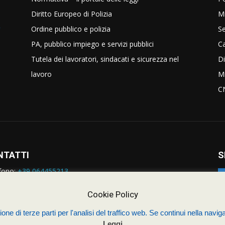
Diritto Europeo di Polizia
Mi
Ordine pubblico e polizia
Se
PA, pubblico impiego e servizi pubblici
C
Tutela dei lavoratori, sindacati e sicurezza nel
Di
lavoro
Mi
C
NTATTI
S
fono:
+39 064455213
rmazioni:
nazionale@siulp.it
orto Tecnico:
staff@siulp.it
Cookie Policy
one di terze parti per l'analisi del traffico web. Se continui nella naviga
Leggi