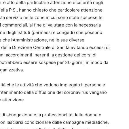
re atto della particolare attenzione e celerità negli
della P.S., hanno chiesto che particolare attenzione
sta servizio nelle zone in cui sono state sospese le
zi commerciali, al fine di valutare con la necessaria
ione degli istituti (permessi e congedi) che possono
 e che l’Amministrazione, nelle sue diverse
a della Direzione Centrale di Sanità evitando eccessi di
uni accorgimenti inerenti la gestione dei corsi di
e potrebbero essere sospese per 30 giorni, in modo da
ganizzativa.
tà che le attività che vedono impiegato il personale
contenimento della diffusione del coronavirus vengano
a attenzione.
 di abnegazione e la professionalità delle donne e
a non lasciarsi condizionare dalle campagne mediatiche,