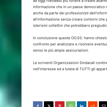
ad oggi rilevatesi più foriere a creare allar
informazione che in un paese democratico 
anche da parte dei professionisti dell’info
all’informazione senza creare contorni che 
isterismi collettivi che potrebbero pregiudic
In conclusione queste OO.SS. hanno chiesto 
confronto per analizzare e risolvere eventua
senso le più ampie assicurazioni.
Le scriventi Organizzazioni Sindacali cont
nell’interesse ed a tutela di TUTTI gli appart