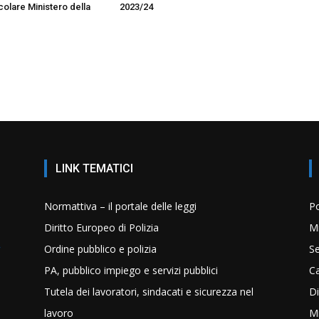
colare Ministero della
2023/24
LINK TEMATICI
Normattiva – il portale delle leggi
Po
Diritto Europeo di Polizia
Mi
Ordine pubblico e polizia
Se
PA, pubblico impiego e servizi pubblici
C
Tutela dei lavoratori, sindacati e sicurezza nel
Di
lavoro
Mi