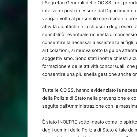
I Segretari Generali delle OO.SS., nel prende
interventi posti in essere dal Dipartimento 
venga rivolta al personale che risiede o pre
attività didattiche e la chiusura degli eserci
sensibilità l’eventuale richiesta di concess
consentire la necessaria assistenza ai figli,
articolazioni, si muova sotto la guida attent
soggettivismo. Sono stati inoltre chiesti alc
formazione e delle attività concorsuali, ch
consentire una più snella gestione anche or
Tutte le OO.SS. hanno evidenziato la necessi
della Polizia di Stato nella prevenzione e 
seguite dall’Amministrazione con la massim
È stato INOLTRE sottolineato come lo spirito
degli uomini della Polizia di Stato è tale d