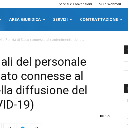
Servizi e Convenzioni
Siulp Webmail
AREA GIURIDICA
SERVIZI
CONTRATTAZIONE
della Polizia di Stato connesse al contenimento della...
nali del personale
Stato connesse al
la diffusione del
VID-19)
179