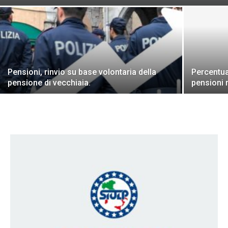
Pensioni, rinvio su base volontaria della
Percentua
pensione di vecchiaia.
pensioni m