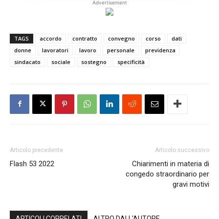
Advertisement
TAGS
accordo
contratto
convegno
corso
dati
donne
lavoratori
lavoro
personale
previdenza
sindacato
sociale
sostegno
specificità
Articolo precedente
Articolo successivo
Flash 53 2022
Chiarimenti in materia di
congedo straordinario per
gravi motivi
ARTICOLI CORRELATI
ALTRO DALL'AUTORE