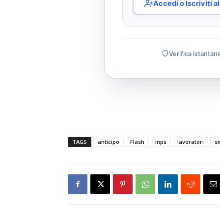
Accedi o Iscriviti 
Verifica istantan
TAGS
anticipo
Flash
inps
lavoratori
si