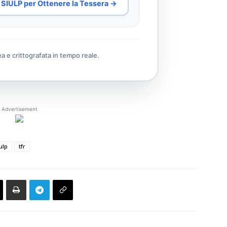
al SIULP per Ottenere la Tessera →
ea e crittografata in tempo reale.
Advertisement
ulp
tfr