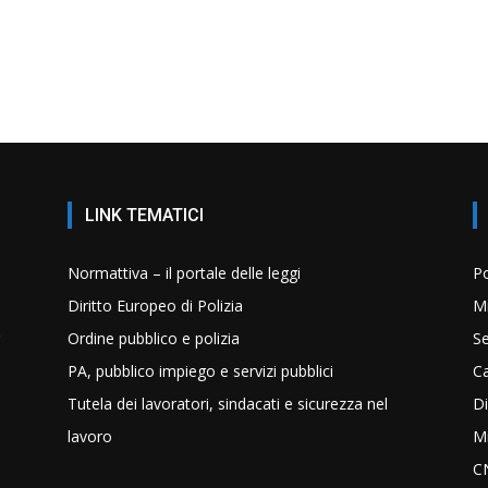
LINK TEMATICI
Normattiva – il portale delle leggi
Po
Diritto Europeo di Polizia
Mi
Ordine pubblico e polizia
Se
PA, pubblico impiego e servizi pubblici
C
Tutela dei lavoratori, sindacati e sicurezza nel
Di
lavoro
Mi
C