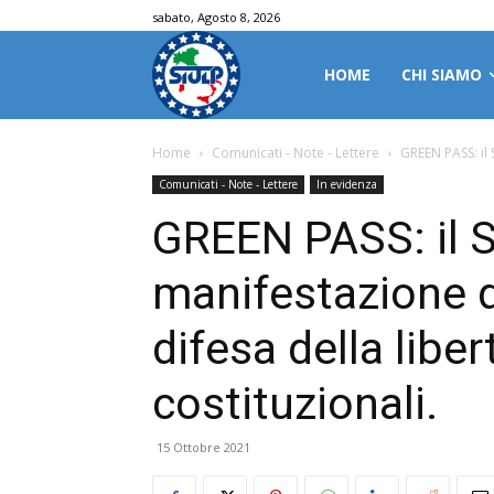
sabato, Agosto 8, 2026
HOME
CHI SIAMO
Home
Comunicati - Note - Lettere
GREEN PASS: il 
Comunicati - Note - Lettere
In evidenza
GREEN PASS: il S
manifestazione d
difesa della liber
costituzionali.
15 Ottobre 2021