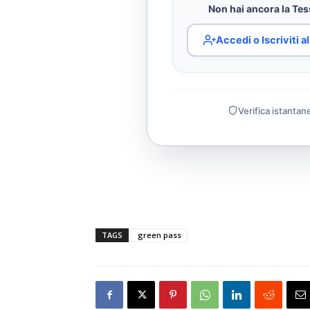
Non hai ancora la Tess
Accedi o Iscriviti 
Verifica istantan
TAGS
green pass