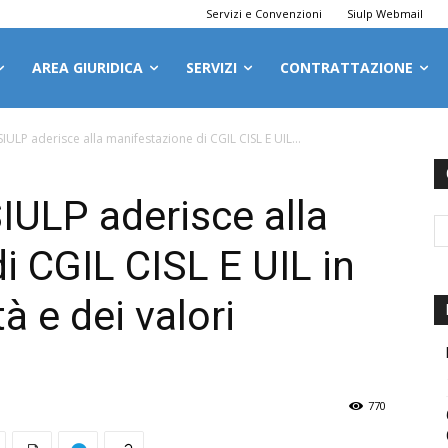
Servizi e Convenzioni
Siulp Webmail
AREA GIURIDICA
SERVIZI
CONTRATTAZIONE
SIULP aderisce alla manifestazione di CGIL CISL E UIL...
IULP aderisce alla
i CGIL CISL E UIL in
tà e dei valori
770