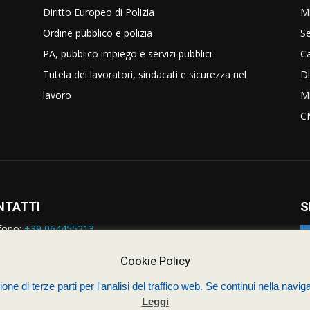
Diritto Europeo di Polizia
Mi
Ordine pubblico e polizia
Se
PA, pubblico impiego e servizi pubblici
C
Tutela dei lavoratori, sindacati e sicurezza nel
Di
lavoro
Mi
C
NTATTI
S
fono:
+39 064455213
rmazioni:
nazionale@siulp.it
orto Tecnico:
staff@siulp.it
Cookie Policy
one di terze parti per l'analisi del traffico web. Se continui nella naviga
Leggi