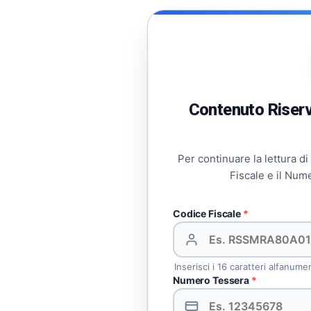
00:00
00:35
Usa i tasti freccia su/giù per aumentare o
Contenuto Riserva
Per continuare la lettura di
Fiscale e il Num
Codice Fiscale
*
Inserisci i 16 caratteri alfanume
Numero Tessera
*