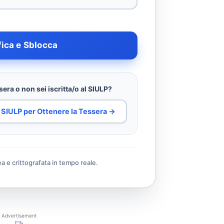
fica e Sblocca
era o non sei iscritta/o al SIULP?
al SIULP per Ottenere la Tessera →
ea e crittografata in tempo reale.
Advertisement