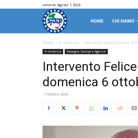
venerdì, Agosto 7, 2026
HOME
CHI SIAMO
Home
In evidenza
Intervento Felice Romano, al 
In evidenza
Rassegna Stampa e Agenzie
Intervento Felic
domenica 6 otto
7 Ottobre 2024