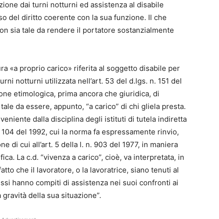
one dai turni notturni ed assistenza al disabile
o del diritto coerente con la sua funzione. Il che
non sia tale da rendere il portatore sostanzialmente
ra «a proprio carico» riferita al soggetto disabile per
rni notturni utilizzata nell’art. 53 del d.lgs. n. 151 del
one etimologica, prima ancora che giuridica, di
tale da essere, appunto, “a carico” di chi gliela presta.
veniente dalla disciplina degli istituti di tutela indiretta
n. 104 del 1992, cui la norma fa espressamente rinvio,
 di cui all’art. 5 della l. n. 903 del 1977, in maniera
ica. La c.d. “vivenza a carico”, cioè, va interpretata, in
tto che il lavoratore, o la lavoratrice, siano tenuti al
ssi hanno compiti di assistenza nei suoi confronti ai
a gravità della sua situazione”.