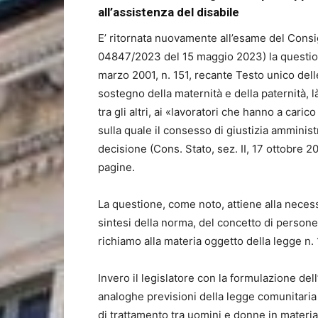
all’assistenza del disabile
E’ ritornata nuovamente all’esame del Consi
04847/2023 del 15 maggio 2023) la questione 
marzo 2001, n. 151, recante Testo unico delle
sostegno della maternità e della paternità, l
tra gli altri, ai «lavoratori che hanno a cari
sulla quale il consesso di giustizia amminis
decisione (Cons. Stato, sez. II, 17 ottobre
pagine.
La questione, come noto, attiene alla necess
sintesi della norma, del concetto di person
richiamo alla materia oggetto della legge n.
Invero il legislatore con la formulazione dell’
analoghe previsioni della legge comunitaria d
di trattamento tra uomini e donne in materia d