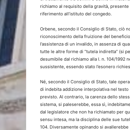
richiamo al requisito della gravità, present
riferimento all’istituto del congedo.
Orbene, secondo il Consiglio di Stato, ciò n
riconoscimento della fruizione del beneficio
l’assistenza di un invalido, in assenza di qu
tutte le altre forme di “tutela indiretta” (s
desumibile dal richiamo alla l. n. 104/1992
sussistente, essendo stato l’esonero richies
Né, secondo il Consiglio di Stato, tale ope
di indebita addizione interpolativa nel testo
previsto. Al contrario, la carenza dello stes
sistema, si paleserebbe, essa sì, indebitam
dal legislatore che non ha richiamato per ques
sensu intesa, ma la disciplina delle sue tut
104. Diversamente opinando si avallerebbe l