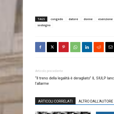
TAGS
congedo
datore
donne
esenzione
sostegno
Articolo precedente
“Il treno della legalità è deragliato” IL SIULP lanc
l’allarme
ARTICOLI CORRELATI
ALTRO DALL'AUTORE