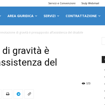
Servizi e Convenzioni
Siulp Webmail
AREA GIURIDICA
SERVIZI
CONTRATTAZIONE
nnotazione di gravità è presupposto all’assistenza del disabile
di gravità è
assistenza del
573