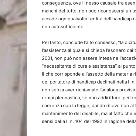
conseguenza, ove il nesso causale tra esenzi
manchi del tutto, non può riconoscersi un us
accade ogniqualvolta l’entità dell’handicap 
non autosufficiente.
Pertanto, conclude l’alto consesso, “la dicitu
l’assistenza al quale si chieda l’esonero dai tu
2001, non può non essere intesa nell’accezi
“necessitante di cura e assistenza” al punto 
Il che corrisponde all’assetto della materia ri
del portatore di handicap declinati nella l. 
non senza aver richiamato l’analoga previsione
ormai pleonastica, se non addirittura ipertrof
coerenza con la legge, dando rilievo non al fa
mantenimento del disabile, ma al fatto che e
sensi della l. n. 104 del 1992 in ragione dell