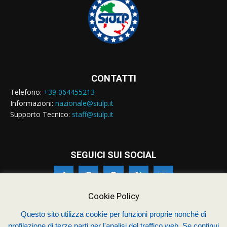
CONTATTI
Telefono:
+39 064455213
Informazioni:
nazionale@siulp.it
Supporto Tecnico:
staff@siulp.it
SEGUICI SUI SOCIAL
Cookie Policy
Questo sito utilizza cookie per funzioni proprie nonché di
profilazione di terze parti per l'analisi del traffico web. Se continui
© Siulp 2026 - C.F.97014000588 - Realizzato da
studio4s.com