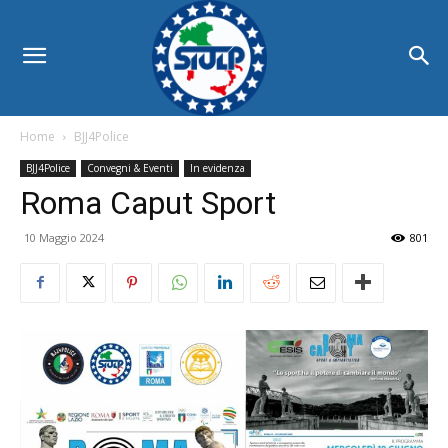
Home
BJJ4Police
BJJ4Police
Convegni & Eventi
In evidenza
Roma Caput Sport
10 Maggio 2024
801