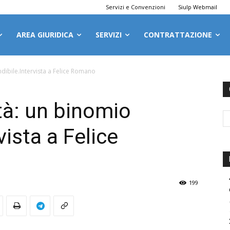
Servizi e Convenzioni
Siulp Webmail
AREA GIURIDICA
SERVIZI
CONTRATTAZIONE
ndibile.Intervista a Felice Romano
tà: un binomio
vista a Felice
199