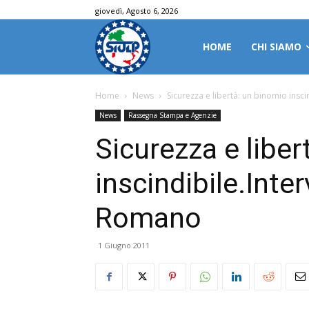
giovedì, Agosto 6, 2026
HOME
CHI SIAMO
Home
News
Sicurezza e libertà: un binomio insci
News
Rassegna Stampa e Agenzie
Sicurezza e liber
inscindibile.Inter
Romano
1 Giugno 2011