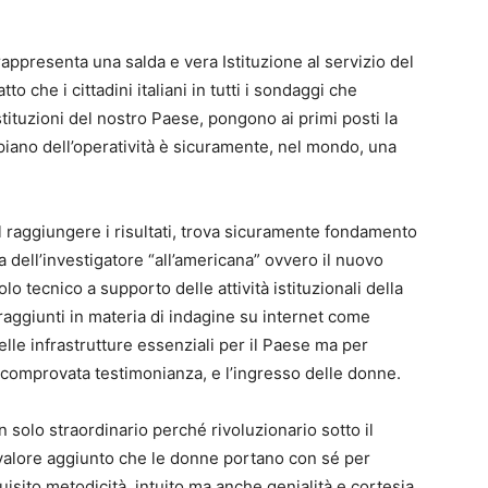
rappresenta una salda e vera Istituzione al servizio del
to che i cittadini italiani in tutti i sondaggi che
Istituzioni del nostro Paese, pongono ai primi posti la
ul piano dell’operatività è sicuramente, nel mondo, una
l raggiungere i risultati, trova sicuramente fondamento
ura dell’investigatore “all’americana” ovvero il nuovo
olo tecnico a supporto delle attività istituzionali della
ti raggiunti in materia di indagine su internet come
lle infrastrutture essenziali per il Paese ma per
 comprovata testimonianza, e l’ingresso delle donne.
solo straordinario perché rivoluzionario sotto il
 valore aggiunto che le donne portano con sé per
quisito metodicità, intuito ma anche genialità e cortesia