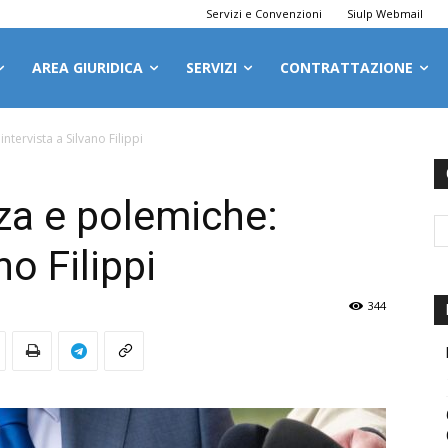
Servizi e Convenzioni
Siulp Webmail
AREA GIURIDICA
SERVIZI
CONTRATTAZIONE
ntervista a Silvano Filippi
zza e polemiche:
no Filippi
344