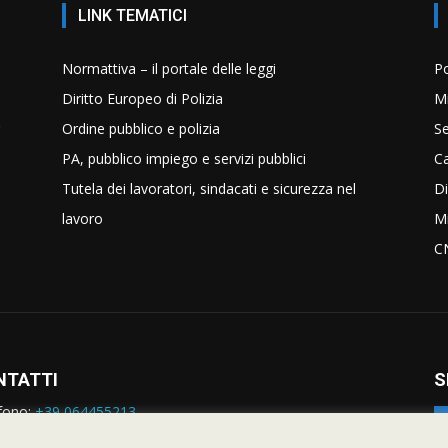
LINK TEMATICI
Normattiva – il portale delle leggi
Po
Diritto Europeo di Polizia
Mi
Ordine pubblico e polizia
Se
PA, pubblico impiego e servizi pubblici
C
Tutela dei lavoratori, sindacati e sicurezza nel
Di
lavoro
Mi
C
NTATTI
S
fono:
+39 064455213
rmazioni:
nazionale@siulp.it