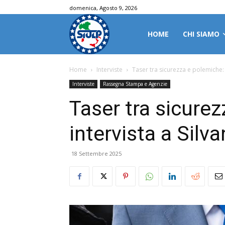
domenica, Agosto 9, 2026
HOME
CHI SIAMO
Home
Interviste
Taser tra sicurezza e polemiche: i
Interviste
Rassegna Stampa e Agenzie
Taser tra sicure
intervista a Silva
18 Settembre 2025