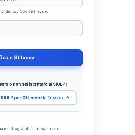
rici del tuo Codice Fiscale.
fica e Sblocca
era o non sei iscritta/o al SIULP?
al SIULP per Ottenere la Tessera →
ea e crittografata in tempo reale.