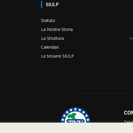
SIULP
Statuto
La Nostra Storia
La Struttura
Calendari
Le tessere SIULP
CO
Tele
Info