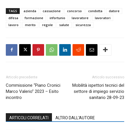
TAGS
azienda
cassazione
concorso
condotta
datore
difesa
formazione
infortunio
lavoratore
lavoratori
lavoro
merito
regole
salute
sicurezza
Articolo precedente
Articolo successivo
Commissione “Piano Cronici
Mobilità ispettori tecnici del
Marco Valerio” 2023 – Esito
settore di impiego servizio
incontro
sanitario 28-09-23
ARTICOLI CORRELATI
ALTRO DALL'AUTORE