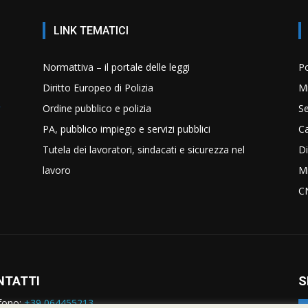
LINK TEMATICI
Normattiva – il portale delle leggi
Po
Diritto Europeo di Polizia
Mi
Ordine pubblico e polizia
Se
PA, pubblico impiego e servizi pubblici
C
Tutela dei lavoratori, sindacati e sicurezza nel
Di
lavoro
Mi
C
NTATTI
S
fono:
+39 064455213