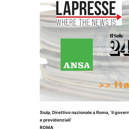
Siulp, Direttivo nazionale a Roma, ‘il gove
e previdenziali’
ROMA