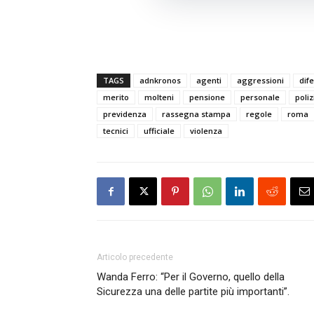
TAGS
adnkronos
agenti
aggressioni
dif
merito
molteni
pensione
personale
poliz
previdenza
rassegna stampa
regole
roma
tecnici
ufficiale
violenza
Articolo precedente
Wanda Ferro: “Per il Governo, quello della
Sicurezza una delle partite più importanti”.