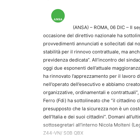
(ANSA) – ROMA, 06 DIC – Il seg
occasione del direttivo nazionale ha sottoli
provvedimenti annunciati e sollecitati dal n
stabilità per il rinnovo contrattuale, ma anc
previdenza dedicata”. All’incontro del sindac
oggi due esponenti dell’attuale maggioranza 
ha rinnovato l’apprezzamento per il lavoro de
nell’operato dell’esecutivo e abbiamo creat
organizzative, ordinamentali e contrattuali”,
Ferro (Fdi) ha sottolineato che “il cittadin
presupposto che la sicurezza non è un costo
dell’Italia e dei suoi cittadini”. Domani all’u
sottosegretari all’interno Nicola Molteni (Le
Z44-VN/ S0B QBX