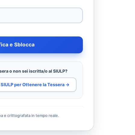
fica e Sblocca
era o non sei iscritta/o al SIULP?
al SIULP per Ottenere la Tessera →
ea e crittografata in tempo reale.