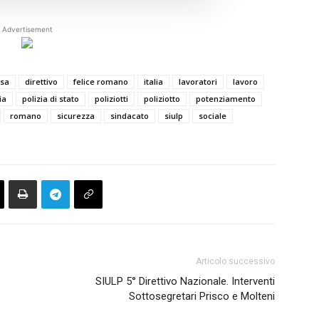
Advertisement
esa
direttivo
felice romano
italia
lavoratori
lavoro
ia
polizia di stato
poliziotti
poliziotto
potenziamento
romano
sicurezza
sindacato
siulp
sociale
Articolo successivo
SIULP 5° Direttivo Nazionale. Interventi
Sottosegretari Prisco e Molteni