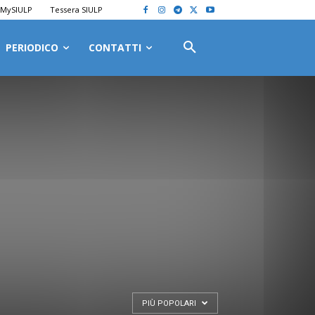
MySIULP
Tessera SIULP
PERIODICO
CONTATTI
PIÙ POPOLARI