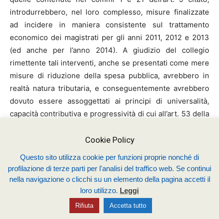
introdurrebbero, nel loro complesso, misure finalizzate
ad incidere in maniera consistente sul trattamento
economico dei magistrati per gli anni 2011, 2012 e 2013
(ed anche per l’anno 2014). A giudizio del collegio
rimettente tali interventi, anche se presentati come mere
misure di riduzione della spesa pubblica, avrebbero in
realtà natura tributaria, e conseguentemente avrebbero
dovuto essere assoggettati ai principi di universalità,
capacità contributiva e progressività di cui all’art. 53 della
Costituzione.
Cookie Policy
Le disposizioni in oggetto avrebbero tutte le
Questo sito utilizza cookie per funzioni proprie nonché di
caratteristiche elaborate dalla giurisprudenza di questa
profilazione di terze parti per l'analisi del traffico web. Se continui
Corte per qualificare come tributarie alcune entrate.
nella navigazione o clicchi su un elemento della pagina accetti il
loro utilizzo.
Leggi
In particolare, si tratterebbe di una prestazione doverosa,
Rifiuta
Accetta tutto
in mancanza di un rapporto sinallagmatico tra le parti e